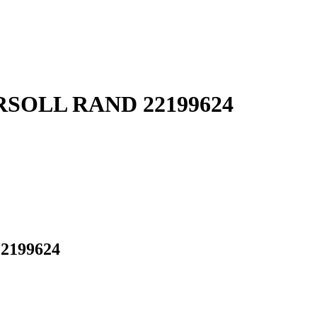
GERSOLL RAND 22199624
22199624