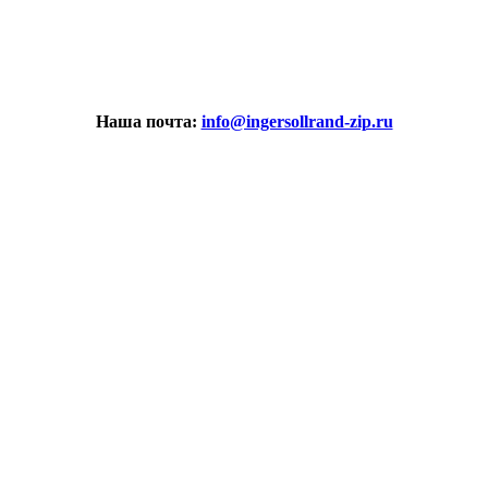
Наша почта:
info@ingersollrand-zip.ru
вах не является публичной офертой.