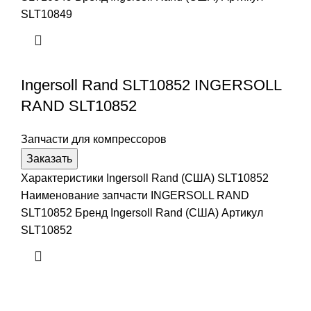
SLT10849
Ingersoll Rand SLT10852 INGERSOLL
RAND SLT10852
Запчасти для компрессоров
Заказать
Характеристики Ingersoll Rand (США) SLT10852
Наименование запчасти INGERSOLL RAND
SLT10852 Бренд Ingersoll Rand (США) Артикул
SLT10852