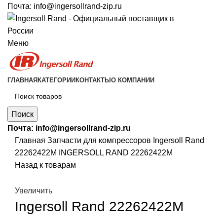
Почта:
info@ingersollrand-zip.ru
Меню
ГЛАВНАЯ
КАТЕГОРИИ
КОНТАКТЫ
О КОМПАНИИ
Поиск
Почта:
info@ingersollrand-zip.ru
Главная
Запчасти для компрессоров
Ingersoll Rand
22262422M INGERSOLL RAND 22262422M
Назад к товарам
Увеличить
Ingersoll Rand 22262422M