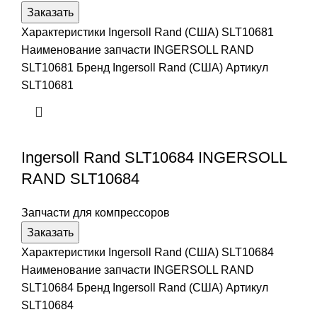
Заказать
Характеристики Ingersoll Rand (США) SLT10681
Наименование запчасти INGERSOLL RAND
SLT10681 Бренд Ingersoll Rand (США) Артикул
SLT10681
Ingersoll Rand SLT10684 INGERSOLL
RAND SLT10684
Запчасти для компрессоров
Заказать
Характеристики Ingersoll Rand (США) SLT10684
Наименование запчасти INGERSOLL RAND
SLT10684 Бренд Ingersoll Rand (США) Артикул
SLT10684