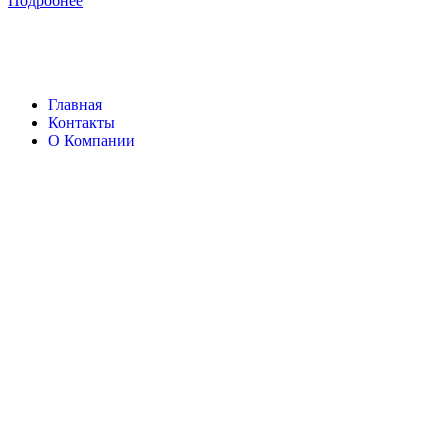
Подробнее
Главная
Контакты
О Компании
Ingersoll Rand
Все права защищены
2024
Сайт несет информационный характер и ни при каких обстоятельст
Поиск
Товары
Меню