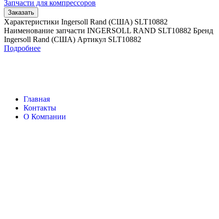
Запчасти для компрессоров
Заказать
Характеристики Ingersoll Rand (США) SLT10882
Наименование запчасти INGERSOLL RAND SLT10882 Бренд
Ingersoll Rand (США) Артикул SLT10882
Подробнее
Главная
Контакты
О Компании
Наша почта:
info@ingersollrand-zip.ru
Ingersoll Rand
Все права защищены
2024
Сайт несет информационный характер и ни при каких