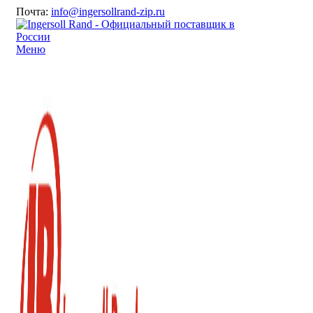
Почта:
info@ingersollrand-zip.ru
Меню