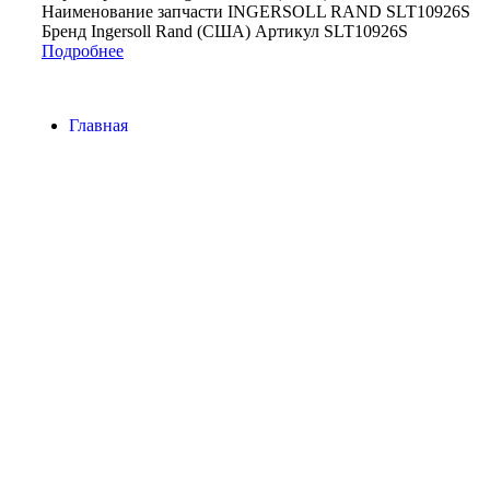
Наименование запчасти INGERSOLL RAND SLT10926S
Бренд Ingersoll Rand (США) Артикул SLT10926S
Подробнее
Главная
Контакты
О Компании
Наша почта:
info@ingersollrand-zip.ru
Ingersoll Rand
Все права защищены
2024
Сайт несет информационный характер и ни при каких
обстоятельствах не является публичной офертой.
Поиск
Товары
Меню
Главная
Контакты
О компании