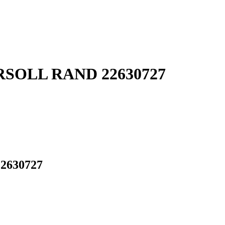
GERSOLL RAND 22630727
22630727