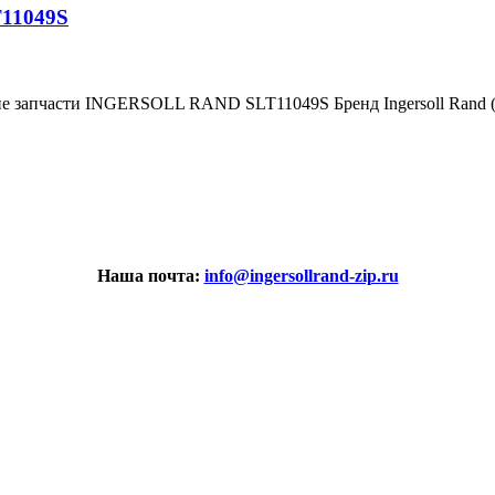
T11049S
ие запчасти INGERSOLL RAND SLT11049S Бренд Ingersoll Rand
Наша почта:
info@ingersollrand-zip.ru
вах не является публичной офертой.