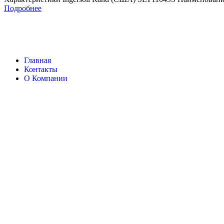
Подробнее
Главная
Контакты
О Компании
Ingersoll Rand
Все права защищены
2024
Сайт несет информационный характер и ни при каких обстоятельст
Поиск
Товары
Меню