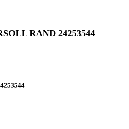
GERSOLL RAND 24253544
24253544