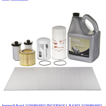
Ingersoll Rand 24260804002 INGERSOLL RAND 24260804002