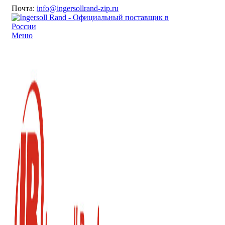
Почта:
info@ingersollrand-zip.ru
Меню