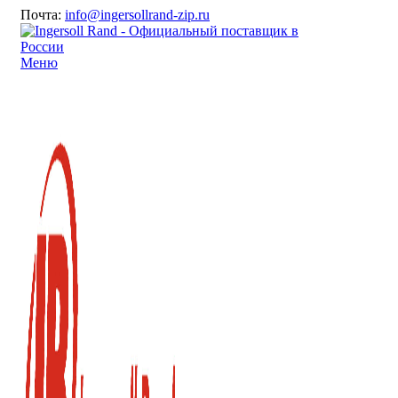
Почта:
info@ingersollrand-zip.ru
Меню