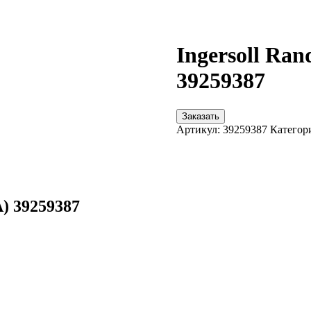
Ingersoll R
39259387
Заказать
Артикул:
39259387
Категор
) 39259387