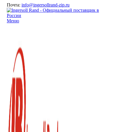
Почта:
info@ingersollrand-zip.ru
Меню