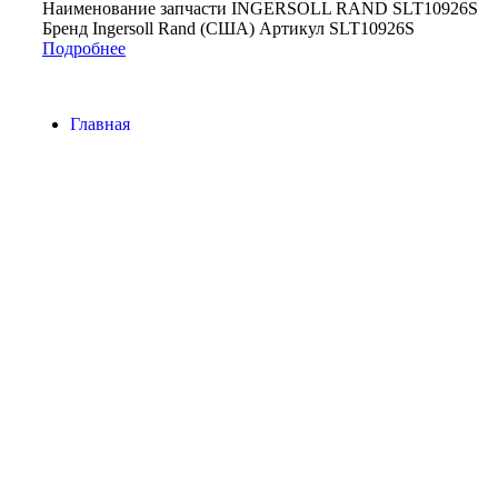
Наименование запчасти INGERSOLL RAND SLT10926S
Бренд Ingersoll Rand (США) Артикул SLT10926S
Подробнее
Главная
Контакты
О Компании
Наша почта:
info@ingersollrand-zip.ru
Ingersoll Rand
Все права защищены
2024
Сайт несет информационный характер и ни при каких
обстоятельствах не является публичной офертой.
Поиск
Товары
Меню
Главная
Контакты
О компании