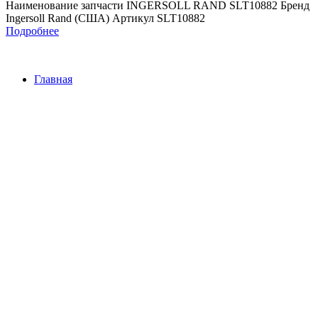
Наименование запчасти INGERSOLL RAND SLT10882 Бренд
Ingersoll Rand (США) Артикул SLT10882
Подробнее
Главная
Контакты
О Компании
Наша почта:
info@ingersollrand-zip.ru
Ingersoll Rand
Все права защищены
2024
Сайт несет информационный характер и ни при каких
обстоятельствах не является публичной офертой.
Поиск
Товары
Меню
Главная
Контакты
О компании