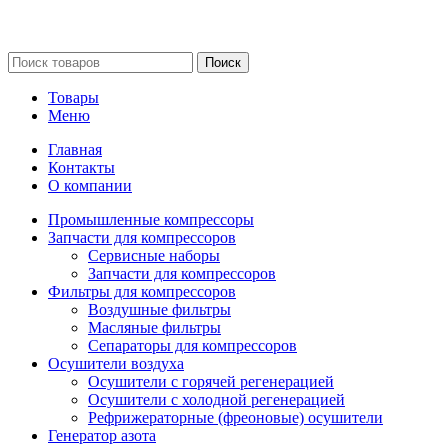
Сайт несет информационный характер и ни при каких
обстоятельствах не является публичной офертой.
Поиск
Товары
Меню
Главная
Контакты
О компании
Промышленные компрессоры
Запчасти для компрессоров
Сервисные наборы
Запчасти для компрессоров
Фильтры для компрессоров
Воздушные фильтры
Масляные фильтры
Сепараторы для компрессоров
Осушители воздуха
Осушители с горячей регенерацией
Осушители с холодной регенерацией
Рефрижераторные (фреоновые) осушители
Генератор азота