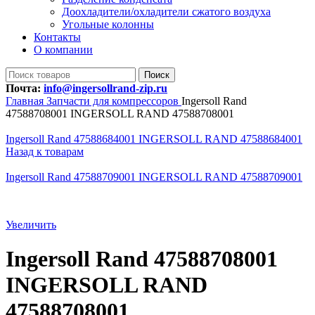
Доохладители/охладители сжатого воздуха
Угольные колонны
Контакты
О компании
Поиск
Почта:
info@ingersollrand-zip.ru
Главная
Запчасти для компрессоров
Ingersoll Rand
47588708001 INGERSOLL RAND 47588708001
Ingersoll Rand 47588684001 INGERSOLL RAND 47588684001
Назад к товарам
Ingersoll Rand 47588709001 INGERSOLL RAND 47588709001
Увеличить
Ingersoll Rand 47588708001
INGERSOLL RAND
47588708001