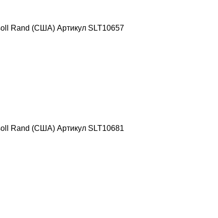
oll Rand (США) Артикул SLT10657
oll Rand (США) Артикул SLT10681