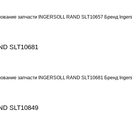
енование запчасти INGERSOLL RAND SLT10657 Бренд Ingers
AND SLT10681
енование запчасти INGERSOLL RAND SLT10681 Бренд Ingers
AND SLT10849