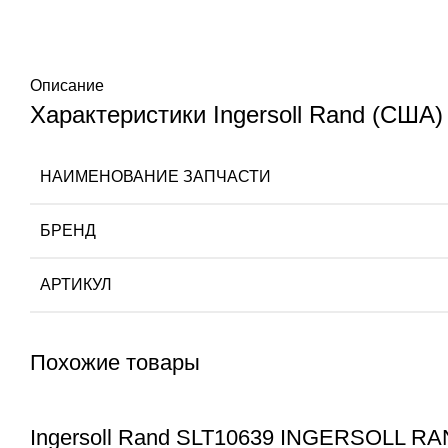
Описание
Характеристики Ingersoll Rand (США
НАИМЕНОВАНИЕ ЗАПЧАСТИ
БРЕНД
АРТИКУЛ
Похожие товары
Ingersoll Rand SLT10639 INGERSOLL R