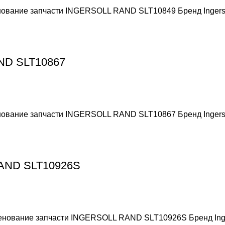
енование запчасти INGERSOLL RAND SLT10849 Бренд Ingers
AND SLT10867
енование запчасти INGERSOLL RAND SLT10867 Бренд Ingers
RAND SLT10926S
менование запчасти INGERSOLL RAND SLT10926S Бренд Ing