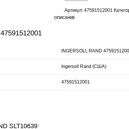
Артикул:
47591512001
Катего
ОПИСАНИЕ
) 47591512001
INGERSOLL RAND 475915120
Ingersoll Rand (США)
47591512001
AND SLT10639