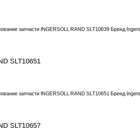
енование запчасти INGERSOLL RAND SLT10639 Бренд Ingers
AND SLT10651
енование запчасти INGERSOLL RAND SLT10651 Бренд Ingers
AND SLT10657