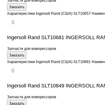
Запчасти для компрессоров
Заказать
Характеристики Ingersoll Rand (США) SLT10657 Наим
Ingersoll Rand SLT10681 INGERSOLL R
Запчасти для компрессоров
Заказать
Характеристики Ingersoll Rand (США) SLT10681 Наим
Ingersoll Rand SLT10849 INGERSOLL R
Запчасти для компрессоров
Заказать