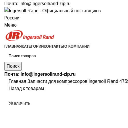
Почта:
info@ingersollrand-zip.ru
Меню
ГЛАВНАЯ
КАТЕГОРИИ
КОНТАКТЫ
О КОМПАНИИ
Поиск
Почта:
info@ingersollrand-zip.ru
Главная
Запчасти для компрессоров
Ingersoll Rand 4
Назад к товарам
Увеличить