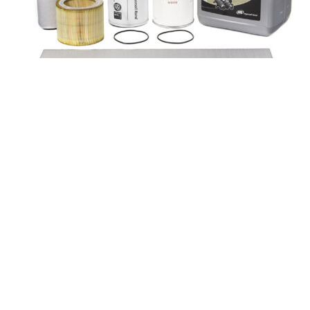
Ingersoll Rand SLT10657 INGERSOLL RAND
SLT10657
Запчасти для компрессоров
Заказать
Характеристики Ingersoll Rand (США) SLT10657
Наименование запчасти INGERSOLL RAND SLT10657 Бренд
Ingersoll Rand (США) Артикул SLT10657
Подробнее