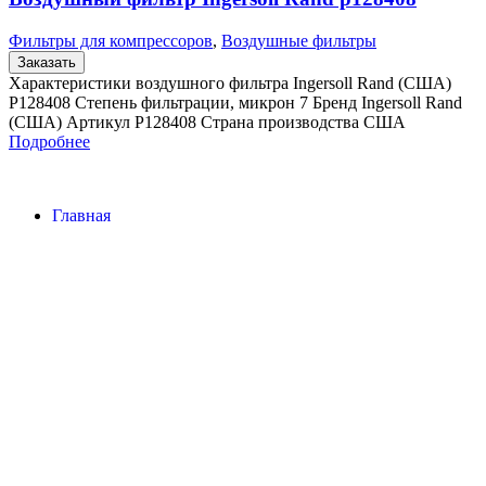
Фильтры для компрессоров
,
Воздушные фильтры
Заказать
Характеристики воздушного фильтра Ingersoll Rand (США)
P128408 Степень фильтрации, микрон 7 Бренд Ingersoll Rand
(США) Артикул P128408 Страна производства США
Подробнее
Главная
Контакты
О Компании
Наша почта:
info@ingersollrand-zip.ru
Ingersoll Rand
Все права защищены
2024
Сайт несет информационный характер и ни при каких
обстоятельствах не является публичной офертой.
Поиск
Товары
Меню