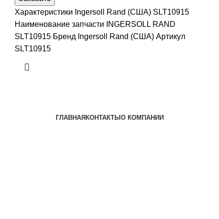
Характеристики Ingersoll Rand (США) SLT10915
Наименование запчасти INGERSOLL RAND
SLT10915 Бренд Ingersoll Rand (США) Артикул
SLT10915
ГЛАВНАЯ
КОНТАКТЫ
О КОМПАНИИ
Наша почта:
info@ingersollrand-zip.ru
Ingersoll Rand
Все права защищены
2024
Сайт несет информационный характер и ни при каких
обстоятельствах не является публичной офертой.