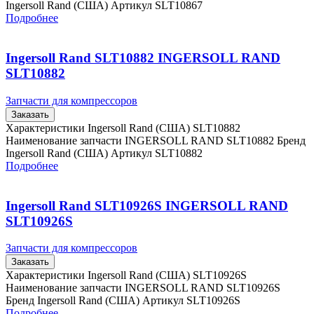
Ingersoll Rand (США) Артикул SLT10867
Подробнее
Ingersoll Rand SLT10882 INGERSOLL RAND
SLT10882
Запчасти для компрессоров
Заказать
Характеристики Ingersoll Rand (США) SLT10882
Наименование запчасти INGERSOLL RAND SLT10882 Бренд
Ingersoll Rand (США) Артикул SLT10882
Подробнее
Ingersoll Rand SLT10926S INGERSOLL RAND
SLT10926S
Запчасти для компрессоров
Заказать
Характеристики Ingersoll Rand (США) SLT10926S
Наименование запчасти INGERSOLL RAND SLT10926S
Бренд Ingersoll Rand (США) Артикул SLT10926S
Подробнее