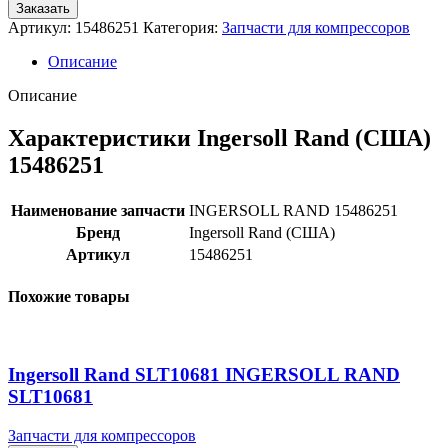
Заказать
Артикул:
15486251
Категория:
Запчасти для компрессоров
Описание
Описание
Характеристики Ingersoll Rand (США)
15486251
Наименование запчасти
INGERSOLL RAND 15486251
Бренд
Ingersoll Rand (США)
Артикул
15486251
Похожие товары
Ingersoll Rand SLT10681 INGERSOLL RAND
SLT10681
Запчасти для компрессоров