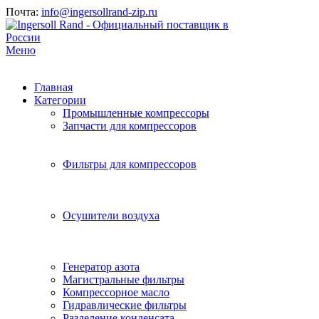
Почта:
info@ingersollrand-zip.ru
Меню
Главная
Категории
Промышленные компрессоры
Запчасти для компрессоров
Фильтры для компрессоров
Осушители воздуха
Генератор азота
Магистральные фильтры
Компрессорное масло
Гидравлические фильтры
Разделение конденсата