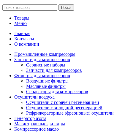
Поиск
Товары
Меню
Главная
Контакты
О компании
Промышленные компрессоры
Запчасти для компрессоров
Сервисные наборы
Запчасти для компрессоров
Фильтры для компрессоров
Воздушные фильтры
Масляные фильтры
Сепараторы для компрессоров
Осушители воздуха
Осушители с горячей регенерацией
Осушители с холодной регенерацией
Рефрижераторные (фреоновые) осушители
Генератор азота
Магистральные фильтры
Компрессорное масло