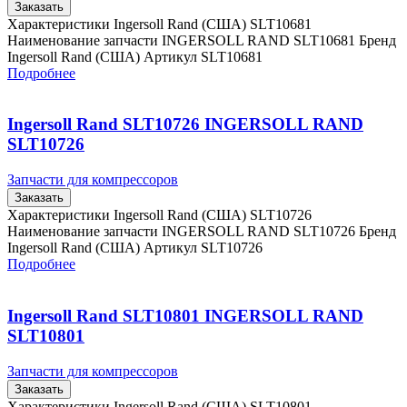
Заказать
Характеристики Ingersoll Rand (США) SLT10681
Наименование запчасти INGERSOLL RAND SLT10681 Бренд
Ingersoll Rand (США) Артикул SLT10681
Подробнее
Ingersoll Rand SLT10726 INGERSOLL RAND
SLT10726
Запчасти для компрессоров
Заказать
Характеристики Ingersoll Rand (США) SLT10726
Наименование запчасти INGERSOLL RAND SLT10726 Бренд
Ingersoll Rand (США) Артикул SLT10726
Подробнее
Ingersoll Rand SLT10801 INGERSOLL RAND
SLT10801
Запчасти для компрессоров
Заказать
Характеристики Ingersoll Rand (США) SLT10801