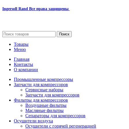
Ingersoll Rand
Все права защищены
2024
Сайт несет информационный характер и ни при каких
обстоятельствах не является публичной офертой.
Поиск
Товары
Меню
Главная
Контакты
О компании
Промышленные компрессоры
Запчасти для компрессоров
Сервисные наборы
Запчасти для компрессоров
Фильтры для компрессоров
Воздушные фильтры
Масляные фильтры
Сепараторы для компрессоров
Осушители воздуха
Осушители с горячей регенерацией