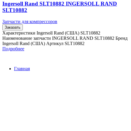
Ingersoll Rand SLT10882 INGERSOLL RAND
SLT10882
Запчасти для компрессоров
Заказать
Характеристики Ingersoll Rand (США) SLT10882
Наименование запчасти INGERSOLL RAND SLT10882 Бренд
Ingersoll Rand (США) Артикул SLT10882
Подробнее
Главная
Контакты
О Компании
Наша почта:
info@ingersollrand-zip.ru
Ingersoll Rand
Все права защищены
2024
Сайт несет информационный характер и ни при каких
обстоятельствах не является публичной офертой.
Поиск