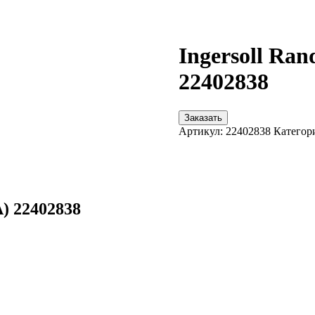
Ingersoll R
22402838
Заказать
Артикул:
22402838
Категор
) 22402838