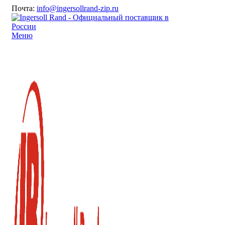
Почта:
info@ingersollrand-zip.ru
Меню