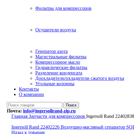
Фильтры для компрессоров
Осушители воздуха
Генератор азота
Магистральные фильтры
Компрессорное масло
Гидравлические фильтры
Разделение конденсата
Доохладители/охладители сжатого воздуха
Угольные колонны
Контакты
О компании
Поиск
Почта:
info@ingersollrand-zip.ru
Главная
Запчасти для компрессоров
Ingersoll Rand 22402
Ingersoll Rand 22402226 Воздушно-масляный сепаратор SO
Назад к товарам