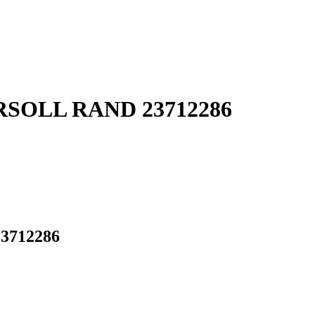
GERSOLL RAND 23712286
23712286