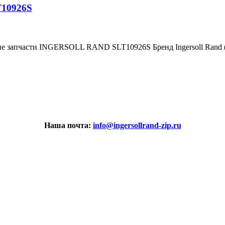
T10926S
ние запчасти INGERSOLL RAND SLT10926S Бренд Ingersoll Ran
Наша почта:
info@ingersollrand-zip.ru
вах не является публичной офертой.