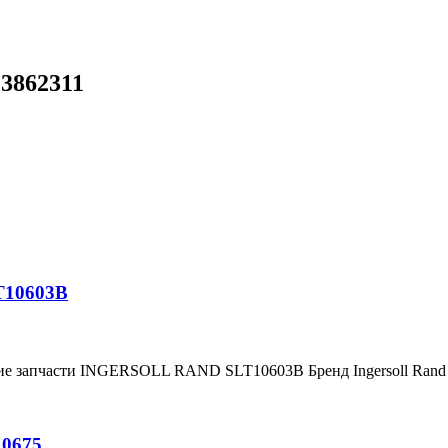
23862311
T10603B
ние запчасти INGERSOLL RAND SLT10603B Бренд Ingersoll Ran
10675