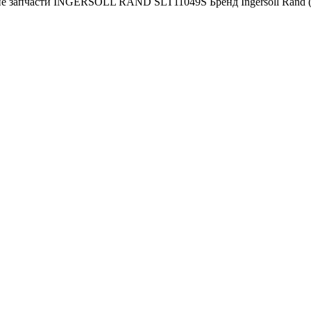
ие запчасти INGERSOLL RAND SLT11049S Бренд Ingersoll Rand
Наша почта:
info@ingersollrand-zip.ru
вах не является публичной офертой.