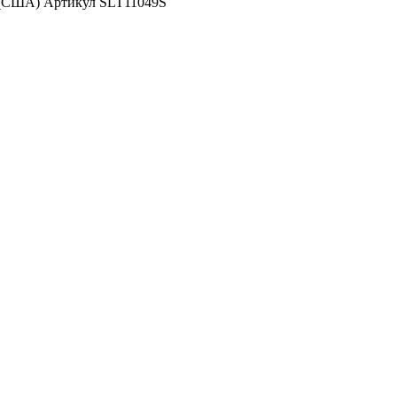
 (США) Артикул SLT11049S