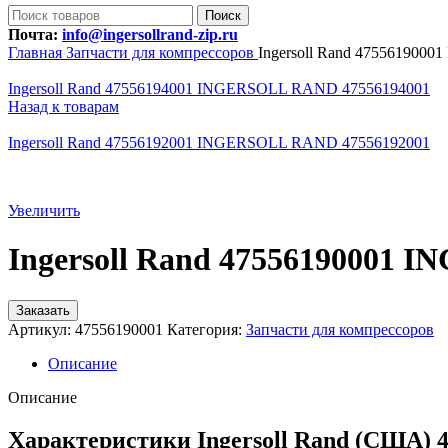
Поиск
Почта:
info@ingersollrand-zip.ru
Главная
Запчасти для компрессоров
Ingersoll Rand 47556190
Ingersoll Rand 47556194001 INGERSOLL RAND 47556194001
Назад к товарам
Ingersoll Rand 47556192001 INGERSOLL RAND 47556192001
Увеличить
Ingersoll Rand 47556190001
Заказать
Артикул:
47556190001
Категория:
Запчасти для компрессоров
Описание
Описание
Характеристики Ingersoll Rand (США) 