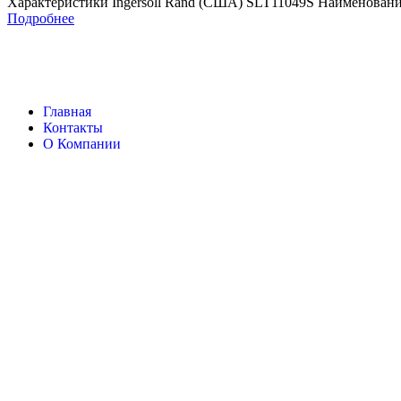
Характеристики Ingersoll Rand (США) SLT11049S Наименован
Подробнее
Главная
Контакты
О Компании
Ingersoll Rand
Все права защищены
2024
Сайт несет информационный характер и ни при каких обстоятельст
Поиск
Товары
Меню