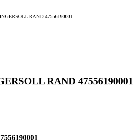
001 INGERSOLL RAND 47556190001
 INGERSOLL RAND 47556190001
47556190001