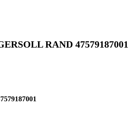
 INGERSOLL RAND 47579187001
47579187001