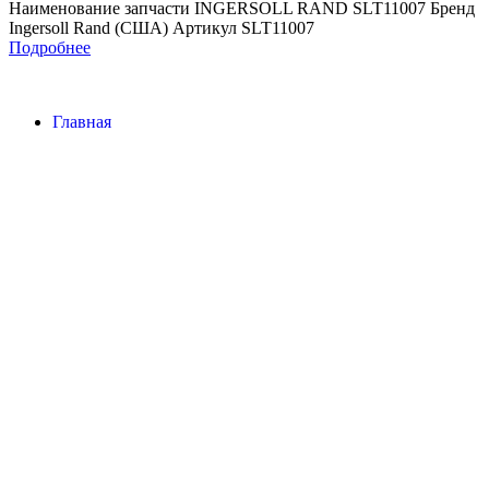
Наименование запчасти INGERSOLL RAND SLT11007 Бренд
Ingersoll Rand (США) Артикул SLT11007
Подробнее
Главная
Контакты
О Компании
Наша почта:
info@ingersollrand-zip.ru
Ingersoll Rand
Все права защищены
2024
Сайт несет информационный характер и ни при каких
обстоятельствах не является публичной офертой.
Поиск
Товары
Меню
Главная
Контакты
О компании