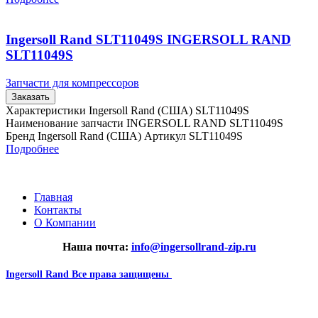
Ingersoll Rand SLT11049S INGERSOLL RAND
SLT11049S
Запчасти для компрессоров
Заказать
Характеристики Ingersoll Rand (США) SLT11049S
Наименование запчасти INGERSOLL RAND SLT11049S
Бренд Ingersoll Rand (США) Артикул SLT11049S
Подробнее
Главная
Контакты
О Компании
Наша почта:
info@ingersollrand-zip.ru
Ingersoll Rand
Все права защищены
2024
Сайт несет информационный характер и ни при каких
обстоятельствах не является публичной офертой.